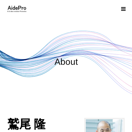
About
鷲尾 隆