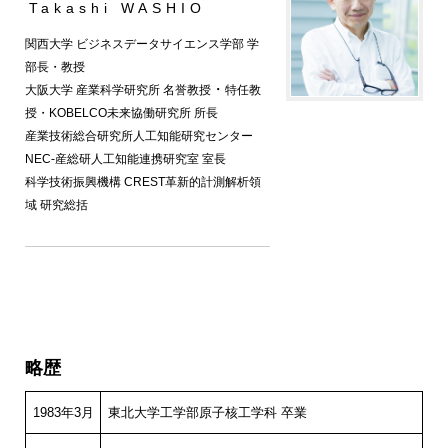
Takashi WASHIO
関西大学 ビジネスデータサイエンス学部 学
部長・教授
・
大阪大学 産業科学研究所
名誉教授
特任教
授・
KOBELCO未来協働研究所 所長
産業技術総合研究所人工知能研究センター
NEC-産総研人工知能連携研究室 室長
科学技術振興機構 CREST革新的計測解析領
域 研究総括
略歴
1983年3月
東北大学工学部原子核工学科 卒業