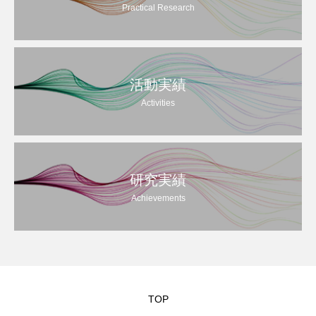
Practical Research
活動実績
Activities
研究実績
Achievements
TOP